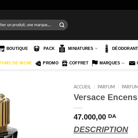
e
BOUTIQUE
PACK
MINIATURES
DÉODORAN
FUMS DE NICHE
PROMO
COFFRET
MARQUES
ACCUEIL
/
PARFUM
/
PARFU
Versace Encen
47.000,00
DA
DESCRIPTION