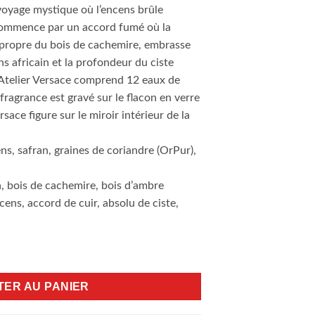
oyage mystique où l’encens brûle
commence par un accord fumé où la
t propre du bois de cachemire, embrasse
ns africain et la profondeur du ciste
 Atelier Versace comprend 12 eaux de
ragrance est gravé sur le flacon en verre
rsace figure sur le miroir intérieur de la
ns, safran, graines de coriandre (OrPur),
a, bois de cachemire, bois d’ambre
cens, accord de cuir, absolu de ciste,
uprême 100ml EDP
TER AU PANIER