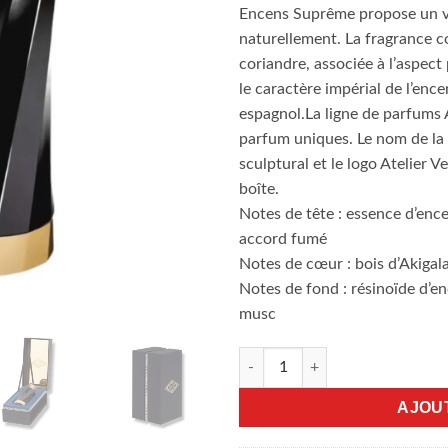
Encens Suprême propose un v
naturellement. La fragrance 
coriandre, associée à l’aspec
le caractère impérial de l’ence
espagnol.La ligne de parfums
parfum uniques. Le nom de la f
sculptural et le logo Atelier Ve
boîte.
Notes de tête : essence d’ence
accord fumé
Notes de cœur : bois d’Akigal
Notes de fond : résinoïde d’en
musc
quantité de Versace Encens S
AJOU