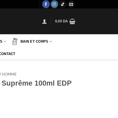
0,00
DA
TS
BAIN ET CORPS
CONTACT
M HOMME
s Suprême 100ml EDP