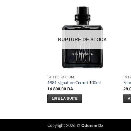
RUPTURE DE STOCK
EAU DE PARFUM
EXT
NEL EAU DE PARFUM
1881 signature Cerruti 100ml
Fahr
14.800,00
DA
29.
LIRE LA SUITE
A
 PANIER
Odorem Dz
Copyright 2026 ©