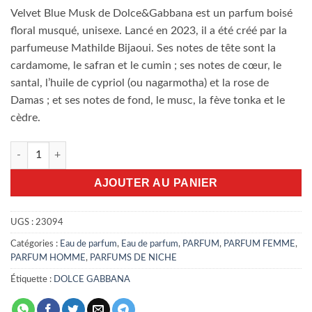
Velvet Blue Musk de Dolce&Gabbana est un parfum boisé
floral musqué, unisexe. Lancé en 2023, il a été créé par la
parfumeuse Mathilde Bijaoui. Ses notes de tête sont la
cardamome, le safran et le cumin ; ses notes de cœur, le
santal, l’huile de cypriol (ou nagarmotha) et la rose de
Damas ; et ses notes de fond, le musc, la fève tonka et le
cèdre.
quantité de Velvet Blue Musk Dolce&Gabbana 100ml EDP
AJOUTER AU PANIER
UGS :
23094
Catégories :
Eau de parfum
,
Eau de parfum
,
PARFUM
,
PARFUM FEMME
,
PARFUM HOMME
,
PARFUMS DE NICHE
Étiquette :
DOLCE GABBANA