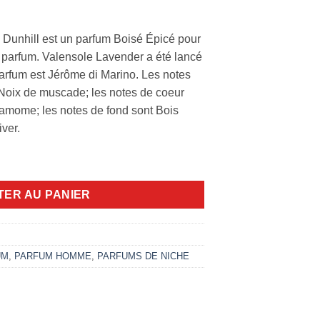
 Dunhill est un parfum Boisé Épicé pour
parfum. Valensole Lavender a été lancé
parfum est Jérôme di Marino. Les notes
t Noix de muscade; les notes de coeur
amome; les notes de fond sont Bois
iver.
r Dunhill 100ml EDP
TER AU PANIER
UM
,
PARFUM HOMME
,
PARFUMS DE NICHE