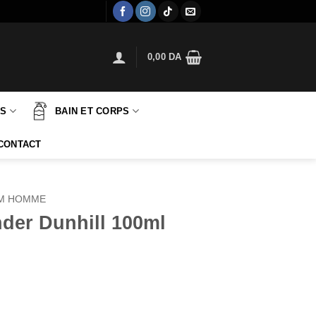
0,00
DA
TS
BAIN ET CORPS
CONTACT
M HOMME
der Dunhill 100ml