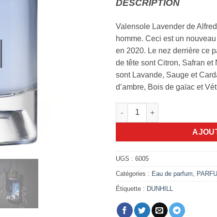
DESCRIPTION
Valensole Lavender de Alfred
homme. Ceci est un nouveau 
en 2020. Le nez derrière ce 
de tête sont Citron, Safran e
sont Lavande, Sauge et Card
d’ambre, Bois de gaïac et Vét
quantité de Valensole Lavende
AJOU
UGS :
6005
Catégories :
Eau de parfum
,
PARF
Étiquette :
DUNHILL