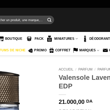
e
BOUTIQUE
PACK
MINIATURES
DÉODORAN
FUMS DE NICHE
PROMO
COFFRET
MARQUES
ACCUEIL
/
PARFUM
/
PARFU
Valensole Laven
EDP
21.000,00
DA