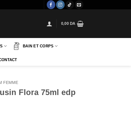
0,00
DA
TS
BAIN ET CORPS
CONTACT
M FEMME
usin Flora 75ml edp