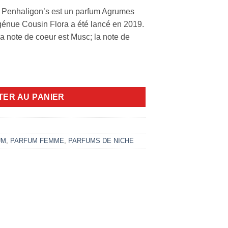
 Penhaligon’s est un parfum Agrumes
énue Cousin Flora a été lancé en 2019.
la note de coeur est Musc; la note de
in Flora 75ml edp
TER AU PANIER
UM
,
PARFUM FEMME
,
PARFUMS DE NICHE