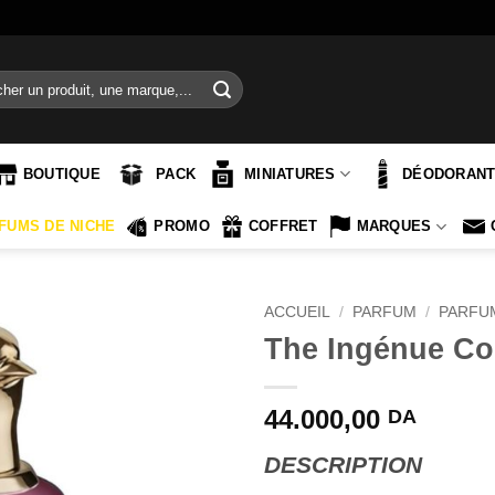
e
BOUTIQUE
PACK
MINIATURES
DÉODORAN
FUMS DE NICHE
PROMO
COFFRET
MARQUES
ACCUEIL
/
PARFUM
/
PARFU
The Ingénue Co
44.000,00
DA
DESCRIPTION