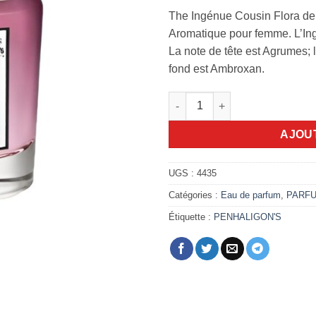
The Ingénue Cousin Flora de
Aromatique pour femme. L’Ing
La note de tête est Agrumes; 
fond est Ambroxan.
quantité de The Ingénue Cous
AJOU
UGS :
4435
Catégories :
Eau de parfum
,
PARF
Étiquette :
PENHALIGON'S