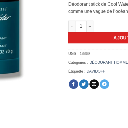
Déodorant stick de Cool Wate
comme une vague de l’océan, fr
quantité de Stick Davidoff coo
AJOU
UGS :
18869
Catégories :
DÉODORANT HOMM
Étiquette :
DAVIDOFF