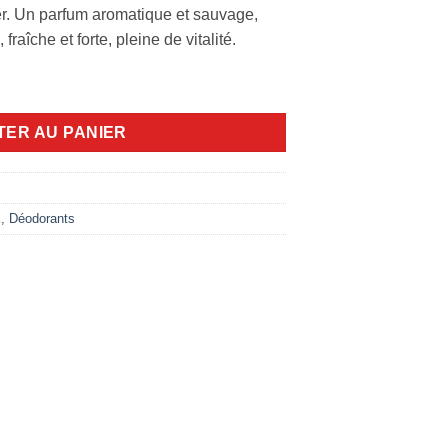
r. Un parfum aromatique et sauvage,
aîche et forte, pleine de vitalité.
l water 70g
TER AU PANIER
E
,
Déodorants