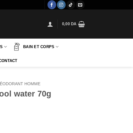
0,00
DA
TS
BAIN ET CORPS
CONTACT
ÉODORANT HOMME
cool water 70g