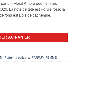
est :
n parfum Floral Ambré pour femme.
00 DA.
6.000,00 DA.
020. La note de tête est Poivre rose; la
e de fond est Bois de cachemire.
dt
TER AU PANIER
UM
,
Parfum à petit prix
,
PARFUM FEMME