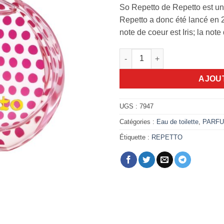
était :
So Repetto de Repetto est u
7.500,
Repetto a donc été lancé en 2
note de coeur est Iris; la not
quantité de So Repetto 50ml e
AJOU
UGS :
7947
Catégories :
Eau de toilette
,
PARF
Étiquette :
REPETTO