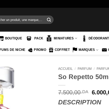
e
BOUTIQUE
PACK
MINIATURES
DÉODORAN
FUMS DE NICHE
PROMO
COFFRET
MARQUES
ACCUEIL
/
PARFUM
/
PARFU
So Repetto 50ml
Le
7.500,00
6.000
DA
prix
DESCRIPTION
initial