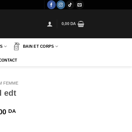
0,00
DA
TS
BAIN ET CORPS
CONTACT
M FEMME
 edt
Le
,00
DA
prix
actuel