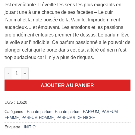
est envoûtante. Il éveille les sens les plus exigeants en
jouant une à une chacune de ses facettes – Le cuir,
l’animal et la note boisée de la Vanille. Imprudemment
audacieux… et émouvant. Les émotions et les passions
profondément enfouies prennent le dessus. Le parfum lève
le voile sur l’indicible. Ce parfum passionné a le pouvoir de
plonger celui qui le porte dans cet état altéré où rien n’est
trop audacieux car il n’y a plus de risques.
quantité de Side Effect Initio 90ml edp
AJOUTER AU PANIER
UGS :
13520
Catégories :
Eau de parfum
,
Eau de parfum
,
PARFUM
,
PARFUM
FEMME
,
PARFUM HOMME
,
PARFUMS DE NICHE
Étiquette :
INITIO