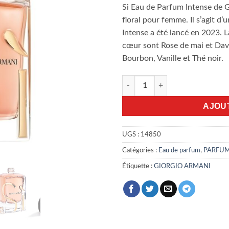
Si Eau de Parfum Intense de 
floral pour femme. Il s’agit 
Intense a été lancé en 2023. L
cœur sont Rose de mai et Dava
Bourbon, Vanille et Thé noir.
quantité de Si Eau de Parfum 
AJOU
UGS :
14850
Catégories :
Eau de parfum
,
PARFU
Étiquette :
GIORGIO ARMANI