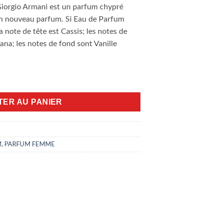
Giorgio Armani est un parfum chypré
d’un nouveau parfum. Si Eau de Parfum
a note de tête est Cassis; les notes de
na; les notes de fond sont Vanille
Intense 100ml
TER AU PANIER
M
,
PARFUM FEMME