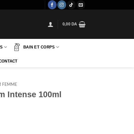
0,00
DA
TS
BAIN ET CORPS
CONTACT
M FEMME
m Intense 100ml