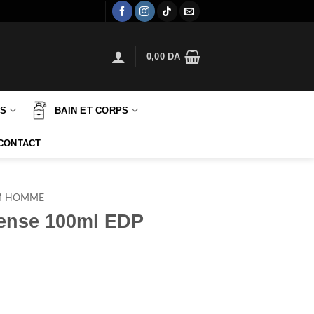
0,00
DA
TS
BAIN ET CORPS
CONTACT
M HOMME
ense 100ml EDP