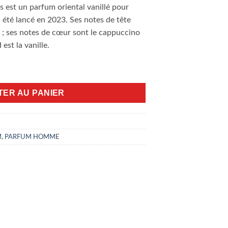
 est un parfum oriental vanillé pour
té lancé en 2023. Ses notes de tête
s ; ses notes de cœur sont le cappuccino
 est la vanille.
se 100ml EDP
TER AU PANIER
M
,
PARFUM HOMME