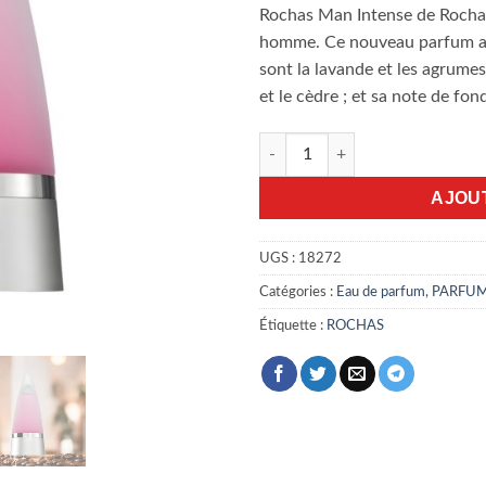
Rochas Man Intense de Rochas
homme. Ce nouveau parfum a é
sont la lavande et les agrume
et le cèdre ; et sa note de fond
quantité de Rochas Man Inten
AJOU
UGS :
18272
Catégories :
Eau de parfum
,
PARFU
Étiquette :
ROCHAS