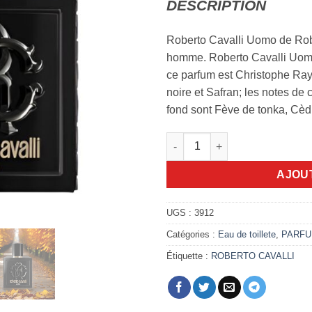
DESCRIPTION
Roberto Cavalli Uomo de Rob
homme. Roberto Cavalli Uomo
ce parfum est Christophe Rayn
noire et Safran; les notes de 
fond sont Fève de tonka, Cèdr
quantité de Roberto Cavalli U
AJOU
UGS :
3912
Catégories :
Eau de toillete
,
PARF
Étiquette :
ROBERTO CAVALLI