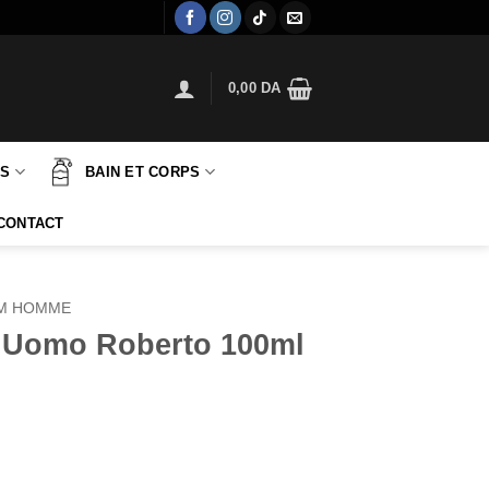
0,00
DA
TS
BAIN ET CORPS
CONTACT
M HOMME
i Uomo Roberto 100ml