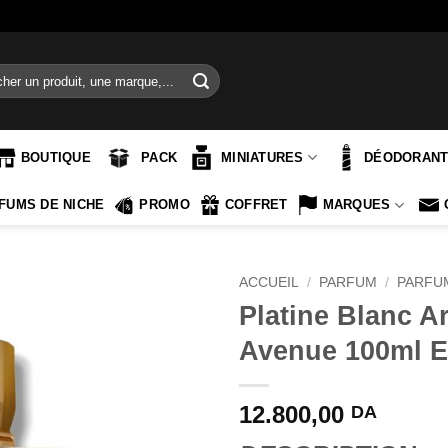
e
BOUTIQUE
PACK
MINIATURES
DÉODORAN
FUMS DE NICHE
PROMO
COFFRET
MARQUES
ACCUEIL
/
PARFUM
/
PARFU
Platine Blanc A
Avenue 100ml 
12.800,00
DA