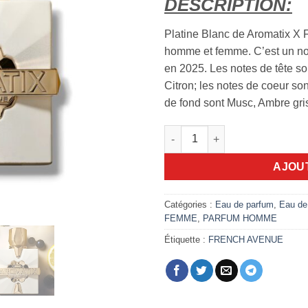
DESCRIPTION:
Platine Blanc de Aromatix X 
homme et femme. C’est un no
en 2025. Les notes de tête so
Citron; les notes de coeur so
de fond sont Musc, Ambre gri
quantité de Platine Blanc Aro
AJOU
Catégories :
Eau de parfum
,
Eau de
FEMME
,
PARFUM HOMME
Étiquette :
FRENCH AVENUE