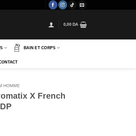
0,00
DA
TS
BAIN ET CORPS
CONTACT
M HOMME
romatix X French
EDP