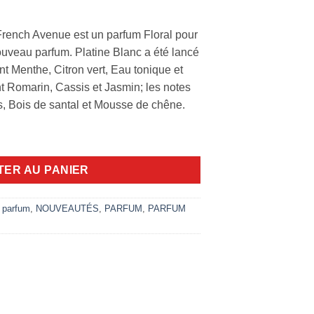
French Avenue est un parfum Floral pour
uveau parfum. Platine Blanc a été lancé
nt Menthe, Citron vert, Eau tonique et
nt Romarin, Cassis et Jasmin; les notes
s, Bois de santal et Mousse de chêne.
matix X French Avenue 100ml EDP
TER AU PANIER
 parfum
,
NOUVEAUTÉS
,
PARFUM
,
PARFUM