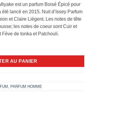
 Miyake est un parfum Boisé Épicé pour
 été lancé en 2015. Nuit d’Issey Parfum
on et Claire Liégent. Les notes de tête
usse; les notes de coeur sont Cuir et
t Fève de tonka et Patchouli.
m 125ml
TER AU PANIER
FUM
,
PARFUM HOMME