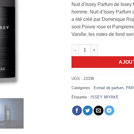
Nuit d’Issey Parfum de Issey
homme. Nuit d’Issey Parfum a
a été créé par Dominique Ropi
sont Poivre rose et Pamplemo
Vanille; les notes de fond son
quantité de Nuit d’Issey Parfu
AJOU
UGS :
23338
Catégories :
Extrait de parfum
,
PAR
Étiquette :
ISSEY MIYAKE