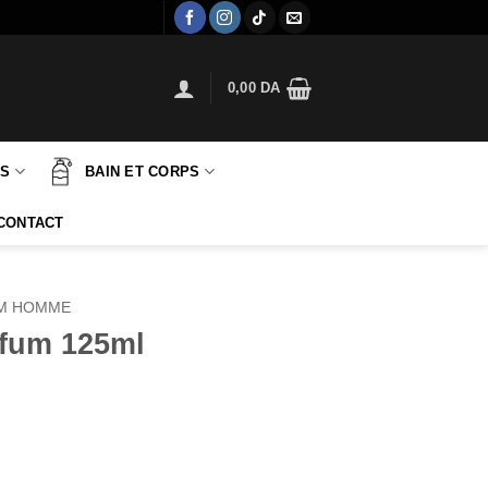
0,00
DA
TS
BAIN ET CORPS
CONTACT
M HOMME
rfum 125ml