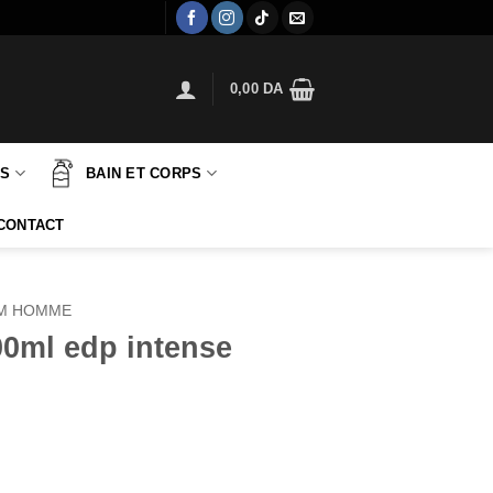
0,00
DA
TS
BAIN ET CORPS
CONTACT
M HOMME
0ml edp intense