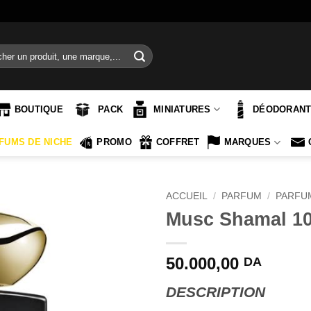
e
BOUTIQUE
PACK
MINIATURES
DÉODORAN
FUMS DE NICHE
PROMO
COFFRET
MARQUES
ACCUEIL
/
PARFUM
/
PARFU
Musc Shamal 10
50.000,00
DA
DESCRIPTION