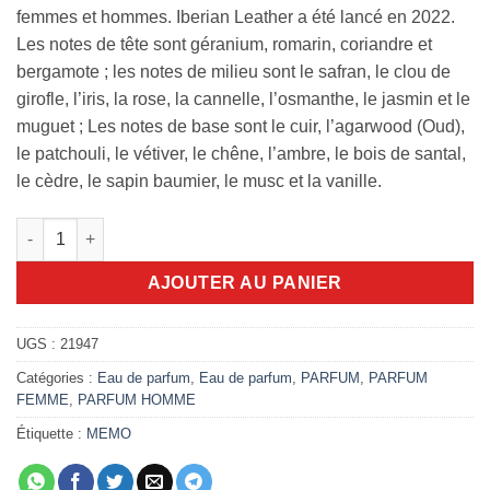
femmes et hommes. Iberian Leather a été lancé en 2022.
Les notes de tête sont géranium, romarin, coriandre et
bergamote ; les notes de milieu sont le safran, le clou de
girofle, l’iris, la rose, la cannelle, l’osmanthe, le jasmin et le
muguet ; Les notes de base sont le cuir, l’agarwood (Oud),
le patchouli, le vétiver, le chêne, l’ambre, le bois de santal,
le cèdre, le sapin baumier, le musc et la vanille.
quantité de Memo Iberian Leather 75ml
AJOUTER AU PANIER
UGS :
21947
Catégories :
Eau de parfum
,
Eau de parfum
,
PARFUM
,
PARFUM
FEMME
,
PARFUM HOMME
Étiquette :
MEMO