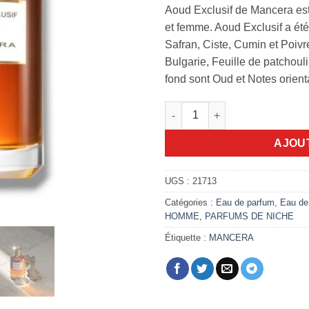
Aoud Exclusif de Mancera es
et femme. Aoud Exclusif a été
Safran, Ciste, Cumin et Poivr
Bulgarie, Feuille de patchouli
fond sont Oud et Notes orient
quantité de Mancera Aoud Exc
AJOU
UGS :
21713
Catégories :
Eau de parfum
,
Eau de
HOMME
,
PARFUMS DE NICHE
Étiquette :
MANCERA