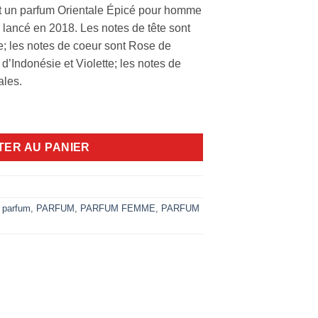
t un parfum Orientale Épicé pour homme
 lancé en 2018. Les notes de tête sont
e; les notes de coeur sont Rose de
 d’Indonésie et Violette; les notes de
ales.
lusif 120ml EDP
TER AU PANIER
 parfum
,
PARFUM
,
PARFUM FEMME
,
PARFUM