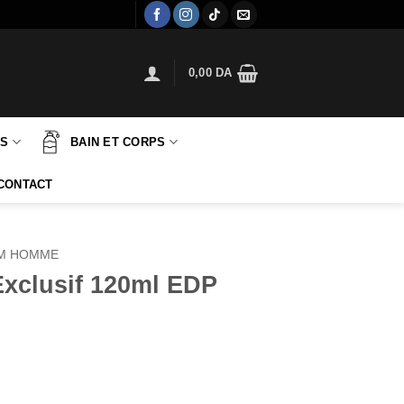
0,00
DA
TS
BAIN ET CORPS
CONTACT
M HOMME
xclusif 120ml EDP