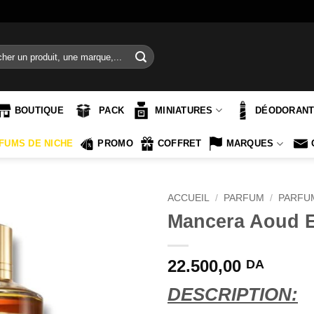
e
BOUTIQUE
PACK
MINIATURES
DÉODORAN
FUMS DE NICHE
PROMO
COFFRET
MARQUES
ACCUEIL
/
PARFUM
/
PARFU
Mancera Aoud E
22.500,00
DA
DESCRIPTION: