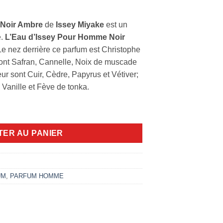
 Noir Ambre
de
Issey Miyake
est un
.
L’Eau d’Issey Pour Homme Noir
Le nez derrière ce parfum est Christophe
ont Safran, Cannelle, Noix de muscade
ur sont Cuir, Cèdre, Papyrus et Vétiver;
 Vanille et Fève de tonka.
ur Homme Noir Ambre Issey Miyake 100ml
TER AU PANIER
UM
,
PARFUM HOMME