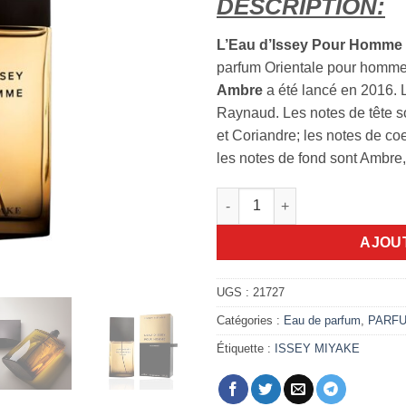
DESCRIPTION:
L’Eau d’Issey Pour Homme
parfum Orientale pour homme
Ambre
a été lancé en 2016. 
Raynaud. Les notes de tête s
et Coriandre; les notes de coe
les notes de fond sont Ambre,
quantité de L'Eau d'Issey Po
AJOU
UGS :
21727
Catégories :
Eau de parfum
,
PARF
Étiquette :
ISSEY MIYAKE