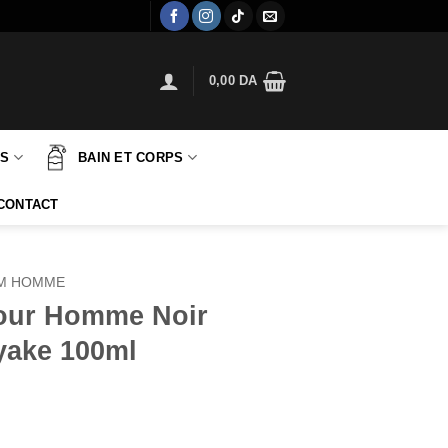
0,00
DA
TS
BAIN ET CORPS
CONTACT
M HOMME
Pour Homme Noir
yake 100ml