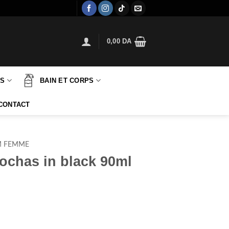
0,00
DA
TS
BAIN ET CORPS
CONTACT
M FEMME
ochas in black 90ml