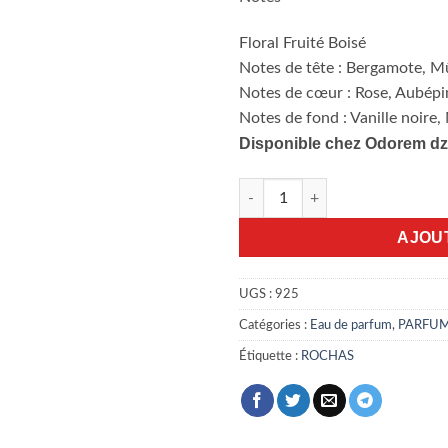
Floral Fruité Boisé
Notes de tête : Bergamote, Mû
Notes de cœur : Rose, Aubépin
Notes de fond : Vanille noir
Disponible chez Odorem dz
quantité de Mademoiselle Roc
AJOU
UGS :
925
Catégories :
Eau de parfum
,
PARFU
Étiquette :
ROCHAS