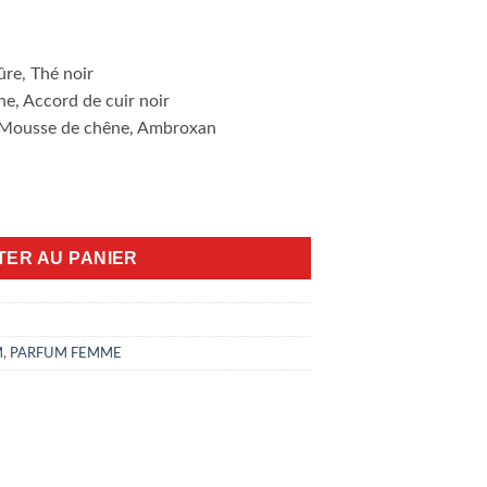
re, Thé noir
e, Accord de cuir noir
e, Mousse de chêne, Ambroxan
has in black 90ml edp
TER AU PANIER
M
,
PARFUM FEMME