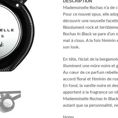
DESCRIPTION
Mademoiselle Rochas n’a de ce
Pour ce nouvel opus, elle adop
découvrir une nouvelle facette
Résolument rock et terribleme
Rochas In Black se pare d’un n
mat à clous. A la fois féminin 
son look.
En tête, l’éclat de la bergamo
illuminent une mûre noire et
Au cœur de ce parfum rebelle
accord floral et féminin de ro
En fond, la vanille noire et 
apportent à la fragrance un sil
Mademoiselle Rochas In Black, 
autant que sa personnalité, ne 
‌Notes