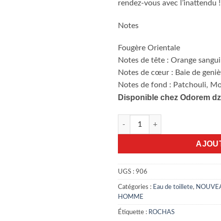
rendez-vous avec l’inattendu !
‌Notes
Fougère Orientale
Notes de tête : Orange sang
Notes de cœur : Baie de geniè
Notes de fond : Patchouli, M
Disponible chez Odorem dz
quantité de L'homme rochas Ea
AJOU
UGS :
906
Catégories :
Eau de toillete
,
NOUVE
HOMME
Étiquette :
ROCHAS