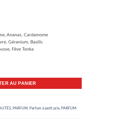
uine, Ananas, Cardamome
vre, Géranium, Basilic
ousse, Fêve Tonka
u De Toilette 100ml
TER AU PANIER
AUTÉS
,
PARFUM
,
Parfum à petit prix
,
PARFUM