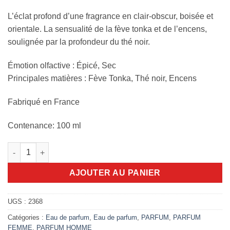
L’éclat profond d’une fragrance en clair-obscur, boisée et
orientale. La sensualité de la fève tonka et de l’encens,
soulignée par la profondeur du thé noir.
Émotion olfactive : Épicé, Sec
Principales matières : Fève Tonka, Thé noir, Encens
Fabriqué en France
Contenance: 100 ml
quantité de L'ombre des merveilles 100ml eau de parfum
AJOUTER AU PANIER
UGS :
2368
Catégories :
Eau de parfum
,
Eau de parfum
,
PARFUM
,
PARFUM
FEMME
,
PARFUM HOMME