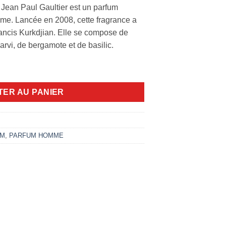
Jean Paul Gaultier est un parfum
me. Lancée en 2008, cette fragrance a
rancis Kurkdjian. Elle se compose de
carvi, de bergamote et de basilic.
du Male 125ml
TER AU PANIER
UM
,
PARFUM HOMME