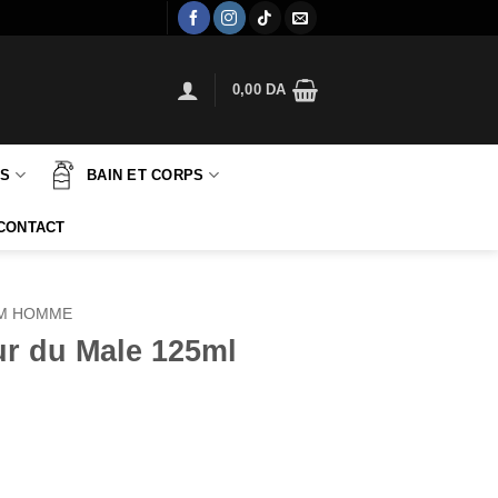
0,00
DA
TS
BAIN ET CORPS
CONTACT
M HOMME
ur du Male 125ml