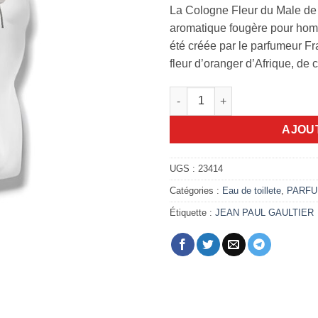
La Cologne Fleur du Male de 
aromatique fougère pour hom
été créée par le parfumeur F
fleur d’oranger d’Afrique, de 
quantité de La Cologne Fleur 
AJOU
UGS :
23414
Catégories :
Eau de toillete
,
PARF
Étiquette :
JEAN PAUL GAULTIER