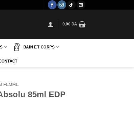
0,00
DA
TS
BAIN ET CORPS
CONTACT
M FEMME
Absolu 85ml EDP