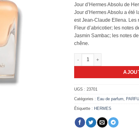
Jour d’Hermes Absolu de Her
Jour d’Hermes Absolu a été l
est Jean-Claude Ellena. Les 
Fleur d’abricotier; les notes 
Jasmin Sambac; les notes de
chêne.
quantité de Jour d'Hermes Ab
AJOU
UGS :
23701
Catégories :
Eau de parfum
,
PARF
Étiquette :
HERMES