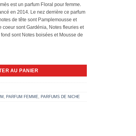
mès est un parfum Floral pour femme.
ancé en 2014. Le nez derrière ce parfum
notes de tête sont Pamplemousse et
de coeur sont Gardénia, Notes fleuries et
 fond sont Notes boisées et Mousse de
solu 85ml EDP
TER AU PANIER
UM
,
PARFUM FEMME
,
PARFUMS DE NICHE