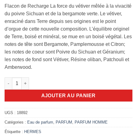
Flacon de Recharge La force du vétiver mêlée à la vivacité
du poivre Sichuan et de la bergamote verte. Le vétiver,
enraciné dans Terre depuis ses origines est le point
d’orgue de cette nouvelle composition. L’équilibre originel
de Terre, boisé et minéral, se mue en un boisé végétal. Les
notes de tête sont Bergamote, Pamplemousse et Citron;
les notes de coeur sont Poivre du Sichuan et Géranium;
les notes de fond sont Vétiver, Résine oliban, Patchouli et
Amberwood.
quantité de HERMÈS-Eau intense vétiver (recharge)-Eau de pa
AJOUTER AU PANIER
UGS :
18892
Catégories :
Eau de parfum
,
PARFUM
,
PARFUM HOMME
Étiquette :
HERMES