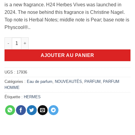
is a new fragrance. H24 Herbes Vives was launched in
2024. The nose behind this fragrance is Christine Nagel.
Top note is Herbal Notes; middle note is Pear; base note is
Physcool®..
quantité de H24 Herbes Vives 100ml EDP
AJOUTER AU PANIER
UGS :
17936
Catégories :
Eau de parfum
,
NOUVEAUTÉS
,
PARFUM
,
PARFUM
HOMME
Étiquette :
HERMES