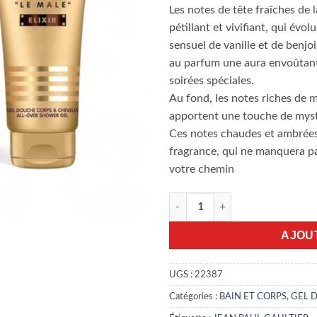
Les notes de tête fraîches de
pétillant et vivifiant, qui év
sensuel de vanille et de benj
au parfum une aura envoûtante
soirées spéciales.
Au fond, les notes riches de m
apportent une touche de mystè
Ces notes chaudes et ambrées
fragrance, qui ne manquera pa
votre chemin
quantité de Gel Douche le Male
AJOU
UGS :
22387
Catégories :
BAIN ET CORPS
,
GEL 