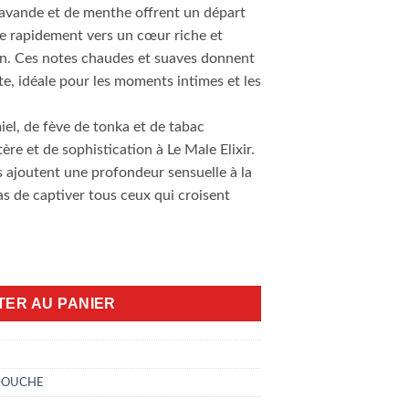
 lavande et de menthe offrent un départ
olue rapidement vers un cœur riche et
oin. Ces notes chaudes et suaves donnent
, idéale pour les moments intimes et les
iel, de fève de tonka et de tabac
re et de sophistication à Le Male Elixir.
 ajoutent une profondeur sensuelle à la
s de captiver tous ceux qui croisent
 elixir 75ml
TER AU PANIER
DOUCHE