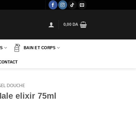
0,00
DA
TS
BAIN ET CORPS
CONTACT
GEL DOUCHE
ale elixir 75ml