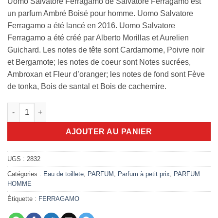
Uomo Salvatore Ferragamo de Salvatore Ferragamo est
un parfum Ambré Boisé pour homme. Uomo Salvatore
Ferragamo a été lancé en 2016. Uomo Salvatore
Ferragamo a été créé par Alberto Morillas et Aurelien
Guichard. Les notes de tête sont Cardamome, Poivre noir
et Bergamote; les notes de coeur sont Notes sucrées,
Ambroxan et Fleur d’oranger; les notes de fond sont Fève
de tonka, Bois de santal et Bois de cachemire.
quantité de Ferragamo uomo edt 100ml
AJOUTER AU PANIER
UGS :
2832
Catégories :
Eau de toillete
,
PARFUM
,
Parfum à petit prix
,
PARFUM
HOMME
Étiquette :
FERRAGAMO