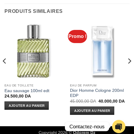
PRODUITS SIMILAIRES
Promo !
EAU DE TOILLETE
EAU DE PARFUM
Dior Homme Cologne 200ml
Eau sauvage 100ml edt
EDP
24.500,00
DA
Le
Le
45.000,00
DA
40.000,00
DA
prix
prix
AJOUTER AU PANIER
initial
actue
AJOUTER AU PANIER
était :
est :
45.000,00 DA.
40.0
Contactez-nous
Copyright 2026 ©
Odorem Dz