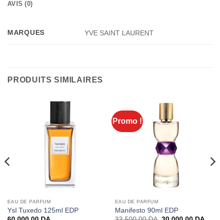
AVIS (0)
MARQUES
YVE SAINT LAURENT
PRODUITS SIMILAIRES
Promo !
EAU DE PARFUM
EAU DE PARFUM
Ysl Tuxedo 125ml EDP
Manifesto 90ml EDP
Le
Le
60.000,00
DA
33.500,00
DA
30.000,00
DA