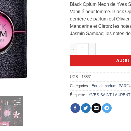
Black Opium Neon de Yves Sa
Vanillé pour femme. Black O
derrière ce parfum est Olivier
Mandarine et Citron; les note
Jasmin Sambac; les notes de 
quantité de Black opium neon
AJOU
UGS :
13831
Catégories :
Eau de parfum
,
PARF
Étiquette :
YVES SAINT LAURENT