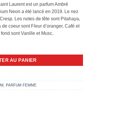
int Laurent est un parfum Ambré
pium Neon a été lancé en 2019. Le nez
 Cresp. Les notes de tête sont Pitahaya,
s de coeur sont Fleur d’oranger, Café et
fond sont Vanille et Musc.
 75ml EDP
TER AU PANIER
UM
,
PARFUM FEMME