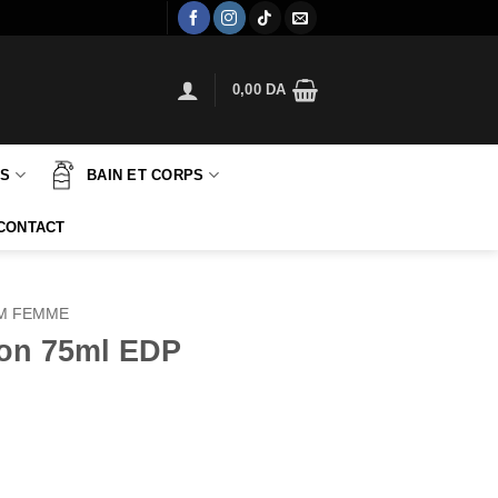
0,00
DA
TS
BAIN ET CORPS
CONTACT
M FEMME
on 75ml EDP