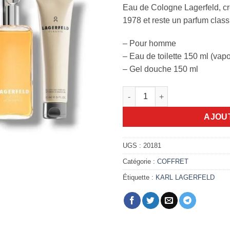
Eau de Cologne Lagerfeld, cr
1978 et reste un parfum clas
– Pour homme
– Eau de toilette 150 ml (vapo
– Gel douche 150 ml
quantité de Coffret karl Lager
AJOU
UGS :
20181
Catégorie :
COFFRET
Étiquette :
KARL LAGERFELD