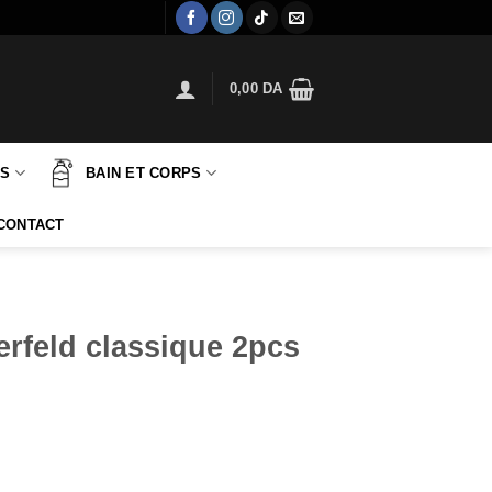
0,00
DA
TS
BAIN ET CORPS
CONTACT
erfeld classique 2pcs