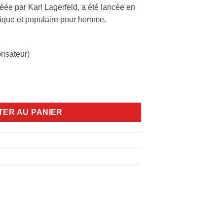
éée par Karl Lagerfeld, a été lancée en
sique et populaire pour homme.
risateur)
feld classique 2pcs
TER AU PANIER