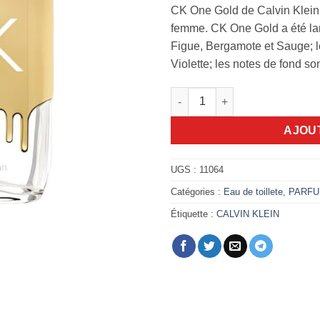
CK One Gold de Calvin Klein
femme. CK One Gold a été lan
Figue, Bergamote et Sauge; le
Violette; les notes de fond so
quantité de CK One Gold 100m
AJOU
UGS :
11064
Catégories :
Eau de toillete
,
PARF
Étiquette :
CALVIN KLEIN