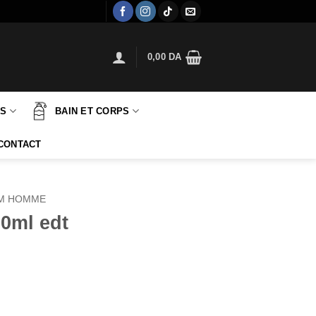
0,00
DA
TS
BAIN ET CORPS
CONTACT
M HOMME
0ml edt