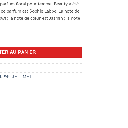
 parfum floral pour femme. Beauty a été
e ce parfum est Sophie Labbe. La note de
w) ; la note de cœur est Jasmin ; la note
y 100ml edt
TER AU PANIER
M
,
PARFUM FEMME