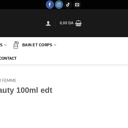
0,00
DA
TS
BAIN ET CORPS
CONTACT
M FEMME
auty 100ml edt