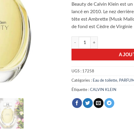
Beauty de Calvin Klein est un
lancé en 2010. Le nez derrièr
tête est Ambrette (Musk Mallo
de fond est Cèdre de Virginie
quantité de Calvin Klein Beaut
AJOU
UGS :
17258
Catégories :
Eau de toilette
,
PARFU
Étiquette :
CALVIN KLEIN