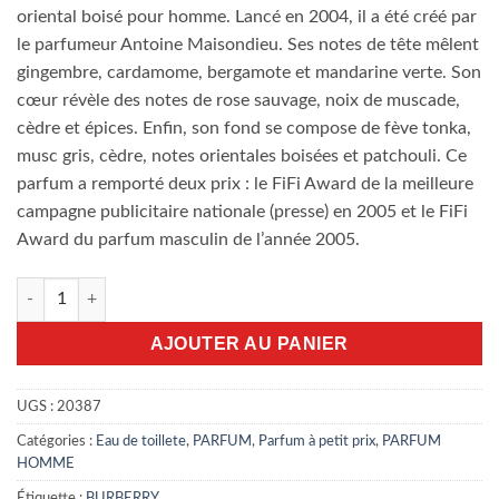
oriental boisé pour homme. Lancé en 2004, il a été créé par
le parfumeur Antoine Maisondieu. Ses notes de tête mêlent
gingembre, cardamome, bergamote et mandarine verte. Son
cœur révèle des notes de rose sauvage, noix de muscade,
cèdre et épices. Enfin, son fond se compose de fève tonka,
musc gris, cèdre, notes orientales boisées et patchouli. Ce
parfum a remporté deux prix : le FiFi Award de la meilleure
campagne publicitaire nationale (presse) en 2005 et le FiFi
Award du parfum masculin de l’année 2005.
quantité de Burberry Brit for Men 100ml edt
AJOUTER AU PANIER
UGS :
20387
Catégories :
Eau de toillete
,
PARFUM
,
Parfum à petit prix
,
PARFUM
HOMME
Étiquette :
BURBERRY