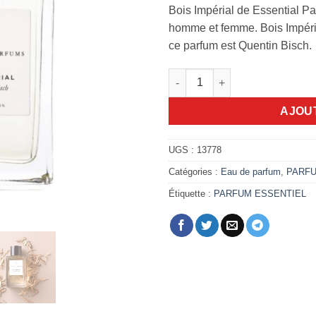
Bois Impérial de Essential P
homme et femme. Bois Impéria
ce parfum est Quentin Bisch.
quantité de Bois impérial 100
AJOU
UGS :
13778
Catégories :
Eau de parfum
,
PARF
Étiquette :
PARFUM ESSENTIEL