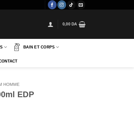
0,00
DA
TS
BAIN ET CORPS
CONTACT
M HOMME
100ml EDP