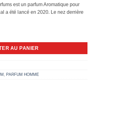
arfums est un parfum Aromatique pour
l a été lancé en 2020. Le nez derrière
ml EDP
TER AU PANIER
UM
,
PARFUM HOMME