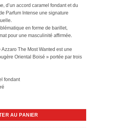
e, d’un accord caramel fondant et du
 de Parfum Intense une signature
uelle.
blématique en forme de barillet,
 mat pour une masculinité affirmée.
 Azzaro The Most Wanted est une
ougère Oriental Boisé » portée par trois
el fondant
ré
wanted 100ml edp intense
TER AU PANIER