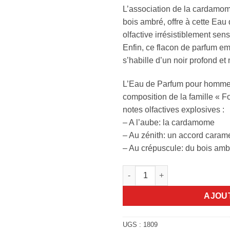
L’association de la cardamom
bois ambré, offre à cette Eau
olfactive irrésistiblement sens
Enfin, ce flacon de parfum em
s’habille d’un noir profond et
L’Eau de Parfum pour homme
composition de la famille « F
notes olfactives explosives :
– A l’aube: la cardamome
– Au zénith: un accord caram
– Au crépuscule: du bois amb
quantité de Azzaro The most 
AJOU
UGS :
1809