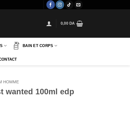
0,00
DA
TS
BAIN ET CORPS
CONTACT
M HOMME
t wanted 100ml edp