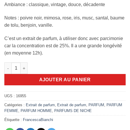
Ambiance : classique, vintage, douce, décadente
Notes : poivre noir, mimosa, rose, iris, musc, santal, baume
de tolu, benjoin, vanille.
C’est un extrait de parfum, à utiliser donc avec parcimonie
car la concentration est de 25%. Il a une grande longévité
(en moyenne 12h).
quantité de Angel's Dust Francesca Bianchi 30ml
AJOUTER AU PANIER
UGS :
16955
Catégories :
Extrait de parfum
,
Extrait de parfum
,
PARFUM
,
PARFUM
FEMME
,
PARFUM HOMME
,
PARFUMS DE NICHE
Étiquette :
FrancescaBianchi