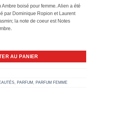
m Ambre boisé pour femme. Alien a été
réé par Dominique Ropion et Laurent
Jasmin; la note de coeur est Notes
Ambre.
e 90ml edp
TER AU PANIER
EAUTÉS
,
PARFUM
,
PARFUM FEMME