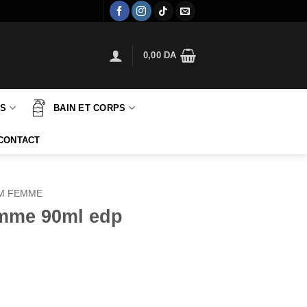
0,00
DA
TS
BAIN ET CORPS
CONTACT
M FEMME
emme 90ml edp