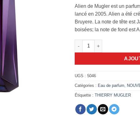
Alien de Mugler est un parfu
lancé en 2005. Alien a été c
Bruyere. La note de tête est 
boisées; la note de fond est 
quantité de Alien Mugler femm
AJOU
UGS :
5046
Catégories :
Eau de parfum
,
NOUV
Étiquette :
THIERRY MUGLER