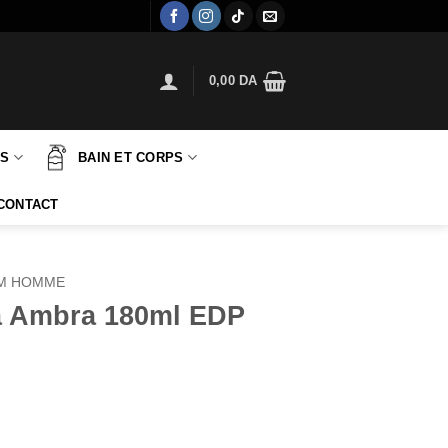
0,00
DA
TS
BAIN ET CORPS
CONTACT
M HOMME
a Ambra 180ml EDP