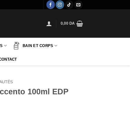
0,00
DA
TS
BAIN ET CORPS
CONTACT
AUTÉS
Accento 100ml EDP