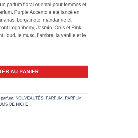
 un parfum floral oriental pour femmes et
rfum. Purple Accento a été lancé en
 ananas, bergamote, mandarine et
 sont Loganberry, Jasmin, Orris et Pink
 l’oud, le musc, l’ambre, la vanille et le
cento 100ml EDP
TER AU PANIER
 parfum
,
NOUVEAUTÉS
,
PARFUM
,
PARFUM
UMS DE NICHE