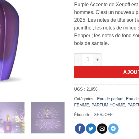
Purple Accento de Xerjoff est
hommes. C’est un nouveau pa
2025. Les notes de tête sont
jacinthe ; les notes de milieu
Pepper ; les notes de fond sont
bois de santale.
quantité de Xerjoff Purple Ac
AJOU
UGS :
21956
Catégories :
Eau de parfum
,
Eau de
FEMME
,
PARFUM HOMME
,
PARF
Étiquette :
XERJOFF