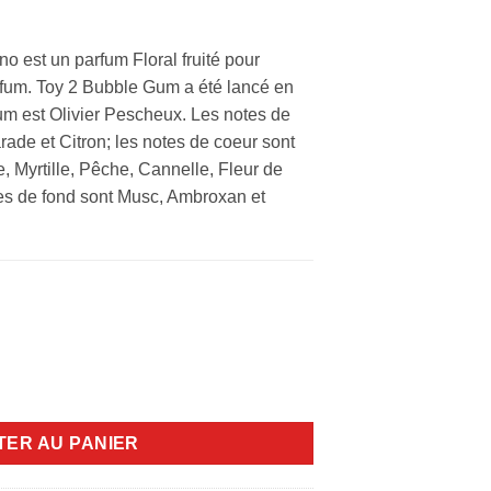
 est un parfum Floral fruité pour
fum. Toy 2 Bubble Gum a été lancé en
um est Olivier Pescheux. Les notes de
rade et Citron; les notes de coeur sont
 Myrtille, Pêche, Cannelle, Fleur de
es de fond sont Musc, Ambroxan et
 Moschino 100ml edt
TER AU PANIER