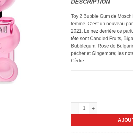
DESCRIPTION
Toy 2 Bubble Gum de Moschino
femme. C’est un nouveau par
2021. Le nez derrière ce parf
tête sont Candied Fruits, Biga
Bubblegum, Rose de Bulgarie,
pécher et Gingembre; les not
Cèdre.
quantité de Toy 2 Bubble Gum
AJOU