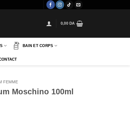
0,00
DA
TS
BAIN ET CORPS
CONTACT
M FEMME
Gum Moschino 100ml