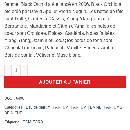
femme. Black Orchid a été lancé en 2006. Black Orchid a
été créé par David Apel et Pierre Negrin. Les notes de tête
sont Truffe, Gardénia, Cassis, Ylang-Ylang, Jasmin,
Bergamote, Mandarine et Citron d’Amalfi; les notes de
coeur sont Orchidée, Epices, Gardénia, Notes fruitées,
Ylang-Ylang, Jasmin et Lotus; les notes de fond sont
Chocolat mexicain, Patchouli, Vanille, Encens, Ambre,
Bois de santal, Vétiver et Musc blanc.
quantité de Tom Ford black orchidée 100ml edp
AJOUTER AU PANIER
UGS :
6490
Catégories :
Eau de parfum
,
PARFUM
,
PARFUM FEMME
,
PARFUMS
DE NICHE
Étiquette :
TOM FORD