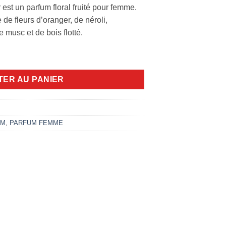
st un parfum floral fruité pour femme.
de fleurs d’oranger, de néroli,
 musc et de bois flotté.
00ml EDT
TER AU PANIER
UM
,
PARFUM FEMME