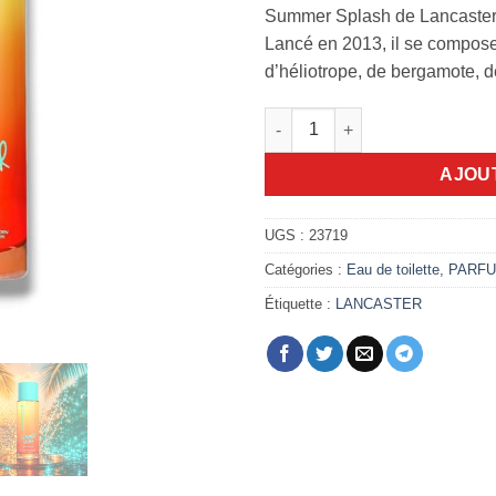
Summer Splash de Lancaster e
Lancé en 2013, il se compose 
d’héliotrope, de bergamote, de
quantité de Summer Splash 1
AJOU
UGS :
23719
Catégories :
Eau de toilette
,
PARF
Étiquette :
LANCASTER