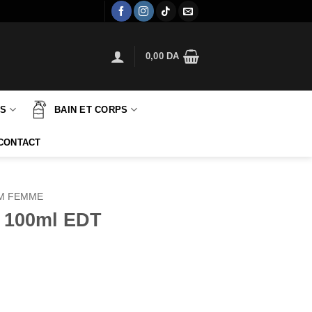
0,00
DA
TS
BAIN ET CORPS
CONTACT
M FEMME
 100ml EDT