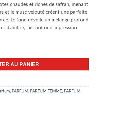
otes chaudes et riches de safran, menant
rs et le musc velouté créent une parfaite
orce. Le fond dévoile un mélange profond
 et d’ambre, laissant une impression
an oud 100 ml
TER AU PANIER
parfum
,
PARFUM
,
PARFUM FEMME
,
PARFUM