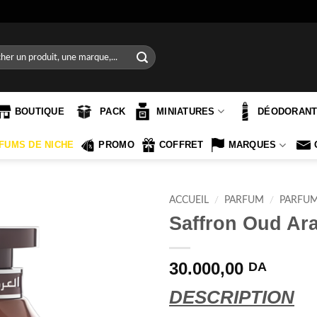
e
BOUTIQUE
PACK
MINIATURES
DÉODORAN
FUMS DE NICHE
PROMO
COFFRET
MARQUES
ACCUEIL
/
PARFUM
/
PARFU
Saffron Oud Ar
30.000,00
DA
DESCRIPTION