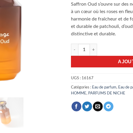
Saffron Oud s’ouvre sur des n
à un cœur où les roses en fleu
harmonie de fraîcheur et de f
et durable de patchouli, d’oud
distinctive et durable.
quantité de Saffron Oud Arabi
AJOU
UGS :
16167
Catégories :
Eau de parfum
,
Eau de 
HOMME
,
PARFUMS DE NICHE