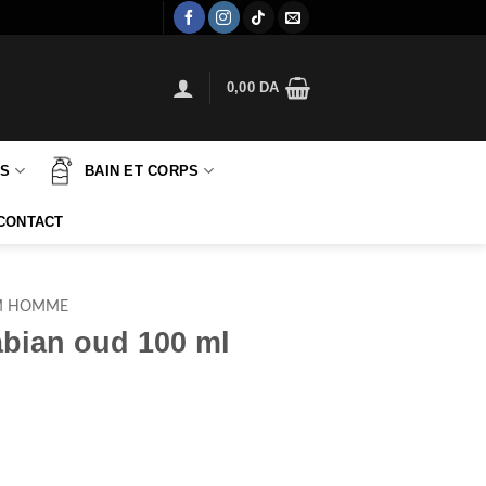
0,00
DA
TS
BAIN ET CORPS
CONTACT
M HOMME
abian oud 100 ml