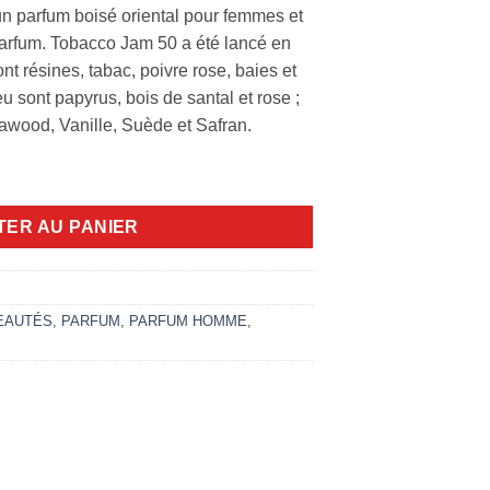
n parfum boisé oriental pour femmes et
rfum. Tobacco Jam 50 a été lancé en
t résines, tabac, poivre rose, baies et
u sont papyrus, bois de santal et rose ;
awood, Vanille, Suède et Safran.
ssaf 100ml
TER AU PANIER
EAUTÉS
,
PARFUM
,
PARFUM HOMME
,