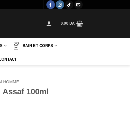
0,00
DA
TS
BAIN ET CORPS
CONTACT
M HOMME
 Assaf 100ml