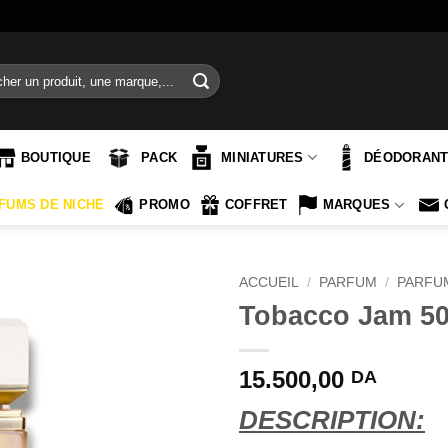
e
BOUTIQUE
PACK
MINIATURES
DÉODORAN
FUMS DE NICHE
PROMO
COFFRET
MARQUES
ACCUEIL
/
PARFUM
/
PARFU
Tobacco Jam 50
15.500,00
DA
DESCRIPTION: