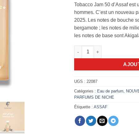
Tobacco Jam 50 d’Assaf est u
hommes. C’est un nouveau pa
2025. Les notes de bouche son
bergamote ; les notes de milie
les notes de base sont Akigal
quantité de Tobacco Jam 50 A
AJOU
UGS :
22087
Catégories :
Eau de parfum
,
NOUV
PARFUMS DE NICHE
Étiquette :
ASSAF