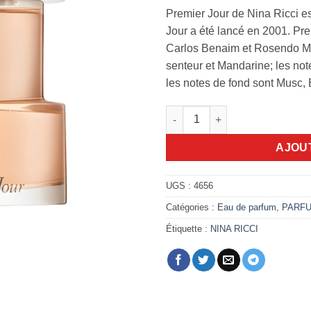
Premier Jour de Nina Ricci e
Jour a été lancé en 2001. Pr
Carlos Benaim et Rosendo Mat
senteur et Mandarine; les not
les notes de fond sont Musc, 
quantité de Premier Jour Nina 
AJOU
UGS :
4656
Catégories :
Eau de parfum
,
PARF
Étiquette :
NINA RICCI