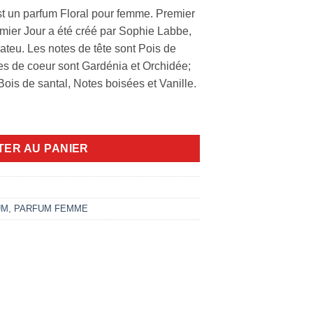
st un parfum Floral pour femme. Premier
emier Jour a été créé par Sophie Labbe,
eu. Les notes de tête sont Pois de
es de coeur sont Gardénia et Orchidée;
Bois de santal, Notes boisées et Vanille.
Ricci 100ml edp
TER AU PANIER
UM
,
PARFUM FEMME