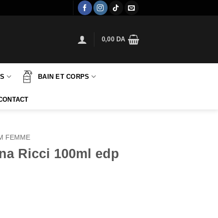
0,00
DA
TS
BAIN ET CORPS
CONTACT
M FEMME
na Ricci 100ml edp