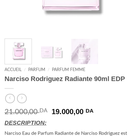
ACCUEIL
/
PARFUM
/
PARFUM FEMME
Narciso Rodriguez Radiante 90ml EDP
Le
Le
19.000,00
DA
DA
21.000,00
prix
prix
DESCRIPTION:
initial
actuel
était :
est :
Narciso Eau de Parfum Radiante de Narciso Rodriguez est