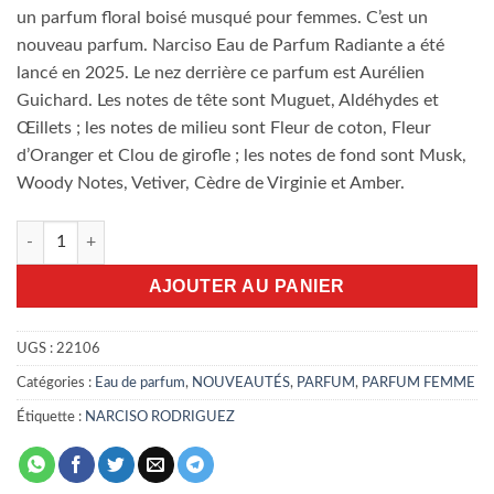
21.000,00 DA.
19.000,00 D
un parfum floral boisé musqué pour femmes. C’est un
nouveau parfum. Narciso Eau de Parfum Radiante a été
lancé en 2025. Le nez derrière ce parfum est Aurélien
Guichard. Les notes de tête sont Muguet, Aldéhydes et
Œillets ; les notes de milieu sont Fleur de coton, Fleur
d’Oranger et Clou de girofle ; les notes de fond sont Musk,
Woody Notes, Vetiver, Cèdre de Virginie et Amber.
quantité de Narciso Rodriguez Radiante 90ml EDP
AJOUTER AU PANIER
UGS :
22106
Catégories :
Eau de parfum
,
NOUVEAUTÉS
,
PARFUM
,
PARFUM FEMME
Étiquette :
NARCISO RODRIGUEZ