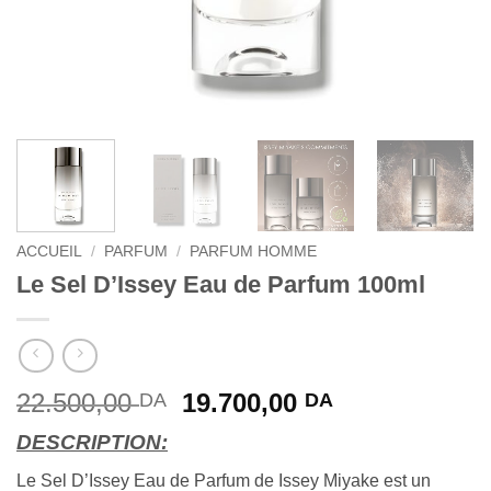
ACCUEIL
/
PARFUM
/
PARFUM HOMME
Le Sel D’Issey Eau de Parfum 100ml
Le
Le
22.500,00
19.700,00
DA
DA
prix
prix
DESCRIPTION:
initial
actuel
était :
est :
Le Sel D’Issey Eau de Parfum de Issey Miyake est un