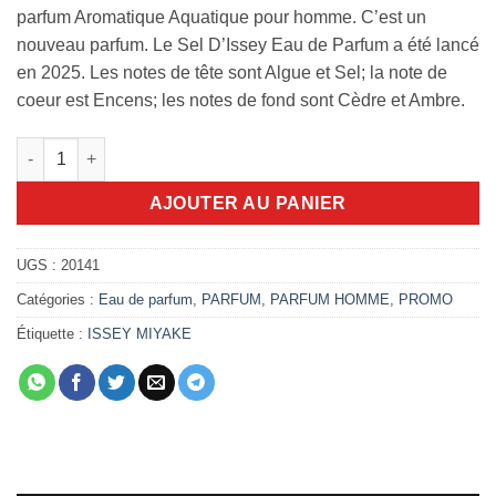
22.500,00 DA.
19.700,00 DA
parfum Aromatique Aquatique pour homme. C’est un
nouveau parfum. Le Sel D’Issey Eau de Parfum a été lancé
en 2025. Les notes de tête sont Algue et Sel; la note de
coeur est Encens; les notes de fond sont Cèdre et Ambre.
quantité de Le Sel D'Issey Eau de Parfum 100ml
AJOUTER AU PANIER
UGS :
20141
Catégories :
Eau de parfum
,
PARFUM
,
PARFUM HOMME
,
PROMO
Étiquette :
ISSEY MIYAKE