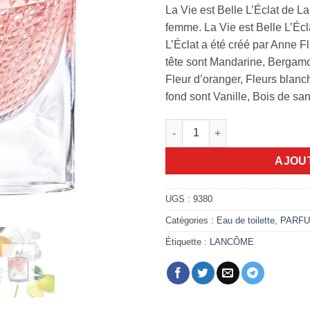
La Vie est Belle L’Éclat de 
femme. La Vie est Belle L’Écl
L’Éclat a été créé par Anne 
tête sont Mandarine, Bergamot
Fleur d’oranger, Fleurs blanc
fond sont Vanille, Bois de san
quantité de La Vie est Belle L'
AJOU
UGS :
9380
Catégories :
Eau de toilette
,
PARF
Étiquette :
LANCÔME