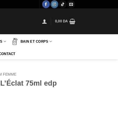
0,00
DA
TS
BAIN ET CORPS
CONTACT
M FEMME
 L’Éclat 75ml edp