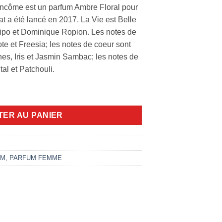
Lancôme est un parfum Ambre Floral pour
at a été lancé en 2017. La Vie est Belle
Flipo et Dominique Ropion. Les notes de
e et Freesia; les notes de coeur sont
hes, Iris et Jasmin Sambac; les notes de
tal et Patchouli.
Éclat 75ml edp
TER AU PANIER
UM
,
PARFUM FEMME