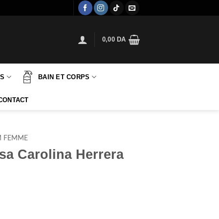
0,00
DA
TS
BAIN ET CORPS
CONTACT
M FEMME
sa Carolina Herrera