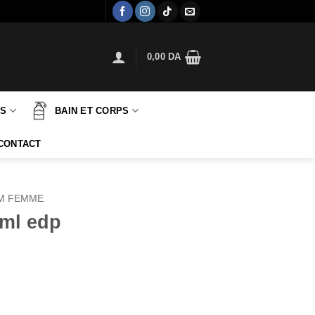
0,00
DA
TS
BAIN ET CORPS
CONTACT
M FEMME
ml edp