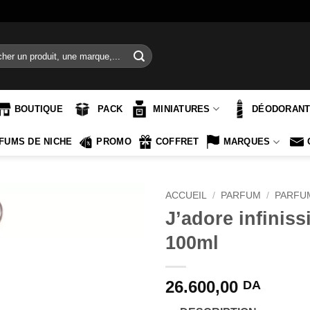
e
BOUTIQUE
PACK
MINIATURES
DÉODORAN
FUMS DE NICHE
PROMO
COFFRET
MARQUES
ACCUEIL
/
PARFUM
/
PARFU
J’adore infinis
100ml
26.600,00
DA