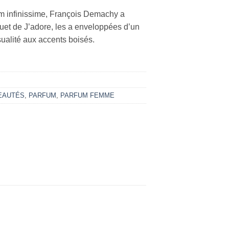
m infinissime, François Demachy a
uet de J’adore, les a enveloppées d’un
sualité aux accents boisés.
EAUTÉS
,
PARFUM
,
PARFUM FEMME