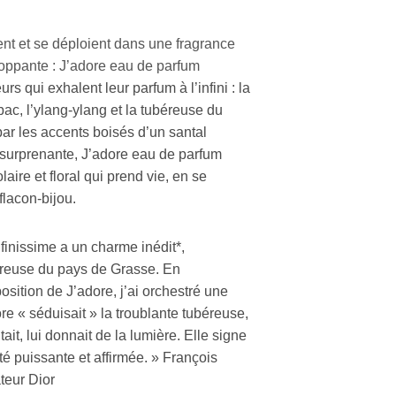
rent et se déploient dans une fragrance
loppante : J’adore eau de parfum
rs qui exhalent leur parfum à l’infini : la
bac, l’ylang-ylang et la tubéreuse du
ar les accents boisés d’un santal
t surprenante, J’adore eau de parfum
laire et floral qui prend vie, en se
flacon-bijou.
finissime a un charme inédit*,
éreuse du pays de Grasse. En
osition de J’adore, j’ai orchestré une
re « séduisait » la troublante tubéreuse,
tait, lui donnait de la lumière. Elle signe
 puissante et affirmée. » François
eur Dior