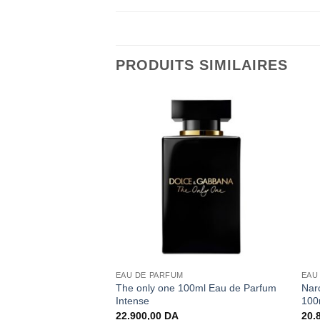
PRODUITS SIMILAIRES
EAU DE PARFUM
EAU
The only one 100ml Eau de Parfum
Nar
e Parfum 90ml
Intense
100
22.900,00
DA
20.