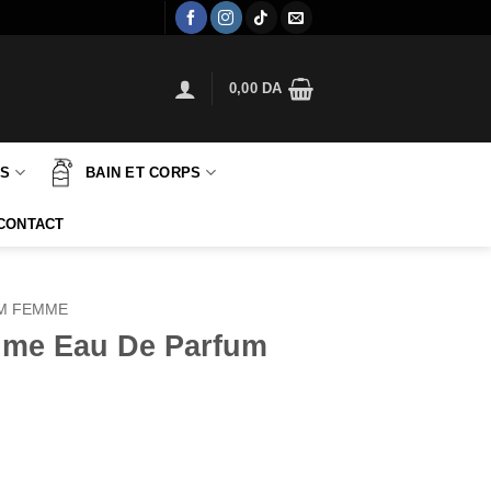
0,00
DA
TS
BAIN ET CORPS
CONTACT
M FEMME
sime Eau De Parfum