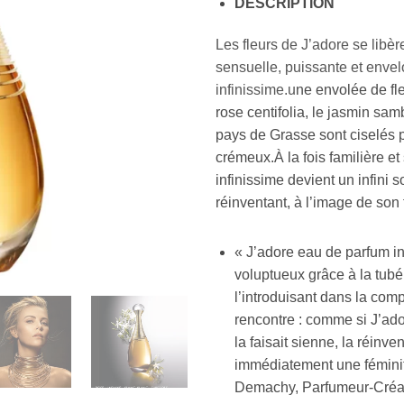
DESCRIPTION
Les fleurs de J’adore se libè
sensuelle, puissante et enve
infinissime.u
ne envolée de fleu
rose centifolia, le jasmin sam
pays de Grasse sont ciselés p
crémeux.À la fois familière e
infinissime devient un infini so
réinventant, à l’image de son 
« J’adore eau de parfum in
voluptueux grâce à la tub
l’introduisant dans la comp
rencontre : comme si J’ado
la faisait sienne, la réinven
immédiatement une féminité
Demachy, Parfumeur-Créat